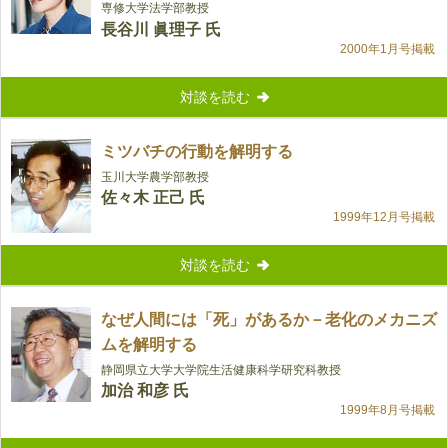
専修大学法学部教授
長谷川 眞理子 氏
2000年1月号掲載
対談を読む
ミツバチの行動を解明する
玉川大学農学部教授
佐々木 正己 氏
1999年12月号掲載
対談を読む
なぜ人間には「死」があるか－老化のメカニズ
ムを解明する
静岡県立大学大学院生活健康科学研究科教授
加治 和彦 氏
1999年8月号掲載