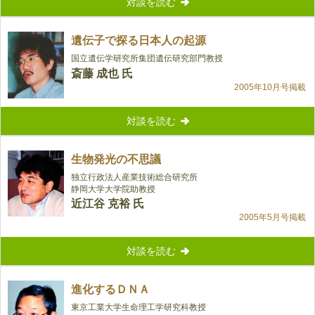
対談を読む
遺伝子で探る日本人の起源
国立遺伝学研究所集団遺伝研究部門教授
斎藤 成也 氏
2005年10月号掲載
対談を読む
生物発光の不思議
独立行政法人産業技術総合研究所
静岡大学大学院助教授
近江谷 克裕 氏
2005年5月号掲載
対談を読む
進化するＤＮＡ
東京工業大学生命理工学研究科教授