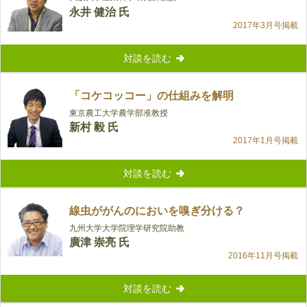
永井 健治 氏
2017年3月号掲載
対談を読む
「コケコッコー」の仕組みを解明
東京農工大学農学部准教授
新村 毅 氏
2017年1月号掲載
対談を読む
線虫ががんのにおいを嗅ぎ分ける？
九州大学大学院理学研究院助教
廣津 崇亮 氏
2016年11月号掲載
対談を読む