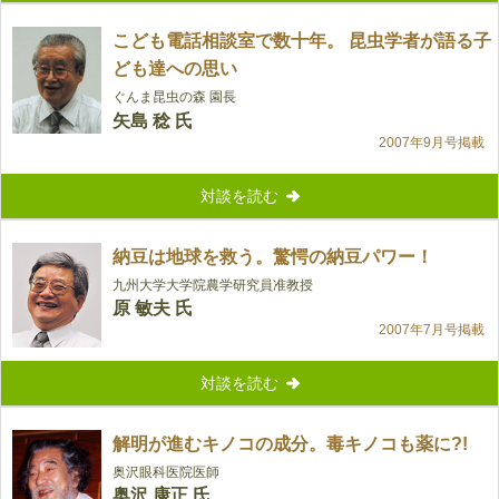
こども電話相談室で数十年。 昆虫学者が語る子
ども達への思い
ぐんま昆虫の森 園長
矢島 稔 氏
2007年9月号掲載
対談を読む
納豆は地球を救う。驚愕の納豆パワー！
九州大学大学院農学研究員准教授
原 敏夫 氏
2007年7月号掲載
対談を読む
解明が進むキノコの成分。毒キノコも薬に?!
奥沢眼科医院医師
奥沢 康正 氏