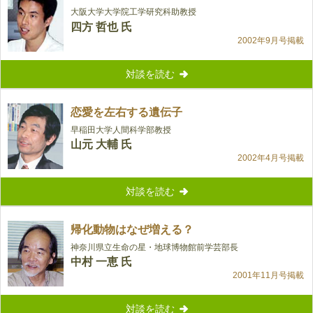
大阪大学大学院工学研究科助教授
四方 哲也 氏
2002年9月号掲載
対談を読む
恋愛を左右する遺伝子
早稲田大学人間科学部教授
山元 大輔 氏
2002年4月号掲載
対談を読む
帰化動物はなぜ増える？
神奈川県立生命の星・地球博物館前学芸部長
中村 一恵 氏
2001年11月号掲載
対談を読む