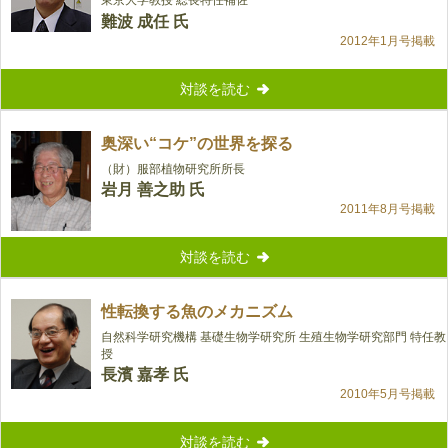
東京大学教授 総長特任補佐
難波 成任 氏
2012年1月号掲載
対談を読む
奥深い“コケ”の世界を探る
（財）服部植物研究所所長
岩月 善之助 氏
2011年8月号掲載
対談を読む
性転換する魚のメカニズム
自然科学研究機構 基礎生物学研究所 生殖生物学研究部門 特任教
授
長濱 嘉孝 氏
2010年5月号掲載
対談を読む