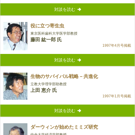
対談を読む
役に立つ寄生虫
東京医科歯科大学医学部教授
藤田 紘一郎 氏
1997年4月号掲載
対談を読む
生物のサバイバル戦略－共進化
立教大学理学部助教授
上田 恵介 氏
1997年1月号掲載
対談を読む
ダーウィンが始めたミミズ研究
中央大学経済学部教授