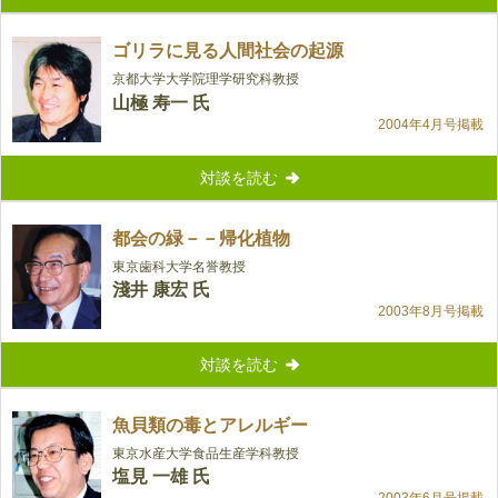
ゴリラに見る人間社会の起源
京都大学大学院理学研究科教授
山極 寿一 氏
2004年4月号掲載
対談を読む
都会の緑－－帰化植物
東京歯科大学名誉教授
淺井 康宏 氏
2003年8月号掲載
対談を読む
魚貝類の毒とアレルギー
東京水産大学食品生産学科教授
塩見 一雄 氏