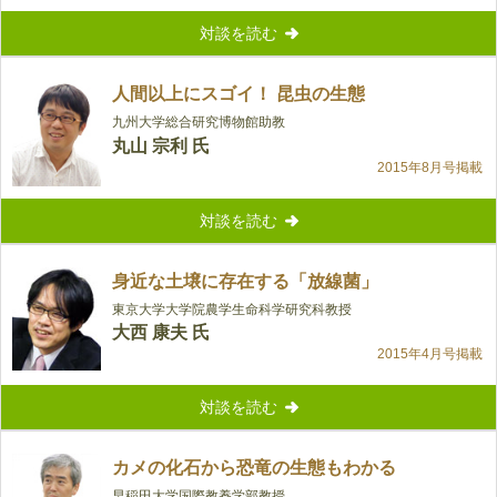
対談を読む
人間以上にスゴイ！ 昆虫の生態
九州大学総合研究博物館助教
丸山 宗利 氏
2015年8月号掲載
対談を読む
身近な土壌に存在する「放線菌」
東京大学大学院農学生命科学研究科教授
大西 康夫 氏
2015年4月号掲載
対談を読む
カメの化石から恐竜の生態もわかる
早稲田大学国際教養学部教授