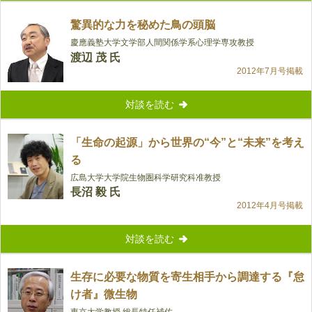
驚異的な力を秘めた鳥の頭脳
慶應義塾大学文学部人間関係学系心理学専攻教授
渡辺 茂 氏
2012年7月号掲載
対談を読む
「生命の起源」から世界の“今”と“未来”を考え
る
広島大学大学院生物圏科学研究科准教授
長沼 毅 氏
2012年4月号掲載
対談を読む
生存に必要な物質を寄生相手から調達する『怠
け者』微生物