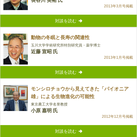
長谷川 英祐 氏
2013年3月号掲載
対談を読む
動物の冬眠と長寿の関連性
玉川大学学術研究所特別研究員・薬学博士
近藤 宣昭 氏
2013年1月号掲載
対談を読む
モンシロチョウから見えてきた「パイオニア
雄」による生物進化の可能性
東京農工大学名誉教授
小原 嘉明 氏
2012年12月号掲載
対談を読む