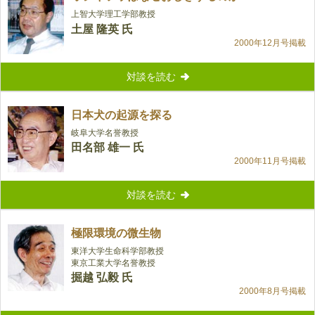
上智大学理工学部教授
土屋 隆英 氏
2000年12月号掲載
対談を読む
日本犬の起源を探る
岐阜大学名誉教授
田名部 雄一 氏
2000年11月号掲載
対談を読む
極限環境の微生物
東洋大学生命科学部教授
東京工業大学名誉教授
掘越 弘毅 氏
2000年8月号掲載