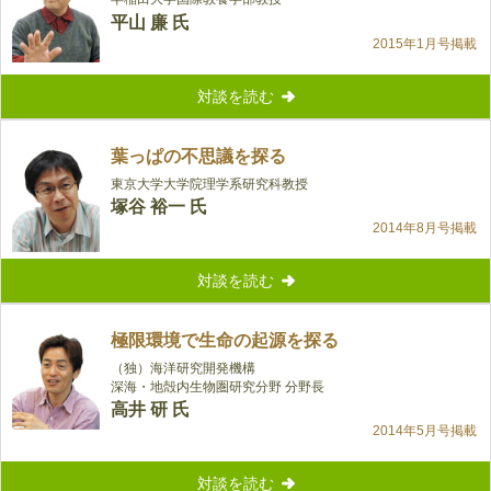
平山 廉 氏
2015年1月号掲載
対談を読む
葉っぱの不思議を探る
東京大学大学院理学系研究科教授
塚谷 裕一 氏
2014年8月号掲載
対談を読む
極限環境で生命の起源を探る
（独）海洋研究開発機構
深海・地殻内生物圏研究分野 分野長
高井 研 氏
2014年5月号掲載
対談を読む