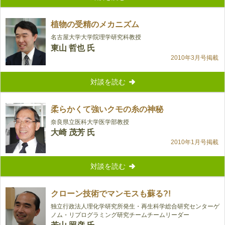
植物の受精のメカニズム
名古屋大学大学院理学研究科教授
東山 哲也 氏
2010年3月号掲載
対談を読む
柔らかくて強いクモの糸の神秘
奈良県立医科大学医学部教授
大崎 茂芳 氏
2010年1月号掲載
対談を読む
クローン技術でマンモスも蘇る?!
独立行政法人理化学研究所発生・再生科学総合研究センターゲ
ノム・リプログラミング研究チームチームリーダー