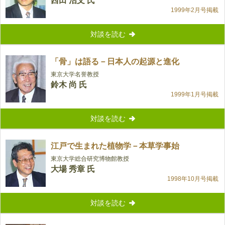
西田 治文 氏
1999年2月号掲載
対談を読む
「骨」は語る－日本人の起源と進化
東京大学名誉教授
鈴木 尚 氏
1999年1月号掲載
対談を読む
江戸で生まれた植物学－本草学事始
東京大学総合研究博物館教授
大場 秀章 氏
1998年10月号掲載
対談を読む