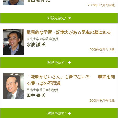
若山 照彦 氏
2009年12月号掲載
対談を読む
驚異的な学習・記憶力がある昆虫の脳に迫る
東北大学大学院准教授
水波 誠 氏
2009年3月号掲載
対談を読む
「花咲かじいさん」も夢でない?! 季節を知
る葉っぱの不思議
甲南大学理工学部教授
田中 修 氏
2008年9月号掲載
対談を読む