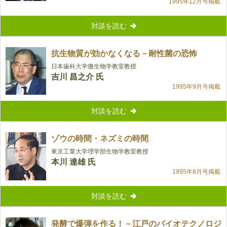
1995年12月号掲載
対談を読む
抗生物質が効かなくなる－耐性菌の恐怖
日本歯科大学微生物学教室教授
吉川 昌之介 氏
1995年9月号掲載
対談を読む
ゾウの時間・ネズミの時間
東京工業大学理学部生物学教室教授
本川 達雄 氏
1995年8月号掲載
対談を読む
発酵で爆弾を作る！－江戸のバイオテクノロジ