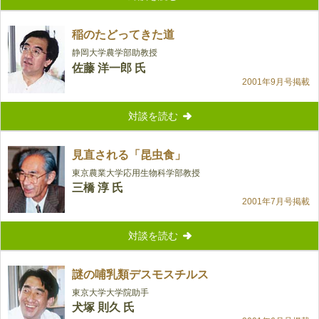
稲のたどってきた道
静岡大学農学部助教授
佐藤 洋一郎 氏
2001年9月号掲載
対談を読む
見直される「昆虫食」
東京農業大学応用生物科学部教授
三橋 淳 氏
2001年7月号掲載
対談を読む
謎の哺乳類デスモスチルス
東京大学大学院助手
犬塚 則久 氏