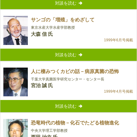
対談を読む
サンゴの「増殖」をめざして
東京水産大学水産学部教授
大森 信 氏
1999年6月号掲載
対談を読む
人に棲みつくカビの話－病原真菌の恐怖
千葉大学真菌医学研究センター・センター長
宮治 誠 氏
1999年4月号掲載
対談を読む
恐竜時代の植物－化石でたどる植物進化
中央大学理工学部教授