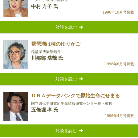
中村 方子 氏
1996年10月号掲載
対談を読む
琵琶湖は種のゆりかご
琵琶湖博物館館長
川那部 浩哉 氏
1996年8月号掲載
対談を読む
ＤＮＡデータバンクで原始生命にせまる
国立遺伝学研究所生命情報研究センター長・教授
五條堀 孝 氏
1996年4月号掲載
対談を読む