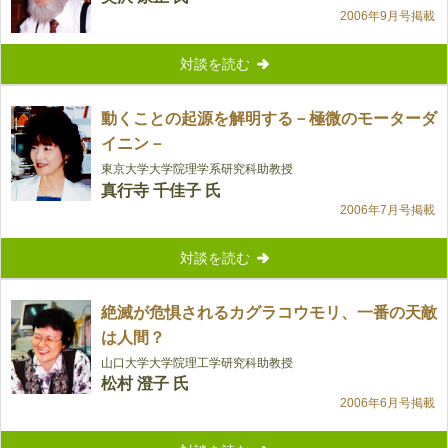
2006年9月号掲載
対談を読む
動くことの起源を解明する－極微のモーターダ
イニン－
東京大学大学院理学系研究科助教授
真行寺 千佳子 氏
2006年7月号掲載
対談を読む
絶滅が危惧されるカグラコウモリ、一番の天敵
は人間？
山口大学大学院理工学研究科助教授
松村 澄子 氏
2006年6月号掲載