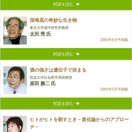
対談を読む
深海底の奇妙な生き物
東京大学海洋研究所教授
太田 秀 氏
2000年6月号掲載
対談を読む
酒の強さは遺伝子で決まる
筑波大学社会医学系助教授
原田 勝二 氏
2000年5月号掲載
対談を読む
ヒトがヒトを殺すとき－進化論からのアプロー
チ－