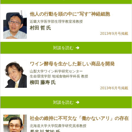
他人の行動を頭の中に“写す”神経細胞
近畿大学医学部生理学教室准教授
村田 哲 氏
2013年9月号掲載
対談を読む
ワイン酵母を生かした新しい商品を開発
山梨大学ワイン科学研究センター
生命環境学部 地域食物科学科長 教授
柳田 藤寿 氏
2013年6月号掲載
対談を読む
社会の維持に不可欠な「働かないアリ」の存在
北海道大学大学院農学研究員准教授