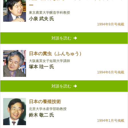
ー
東京農業大学醸造学科教授
小泉 武夫 氏
1994年9月号掲載
対談を読む
日本の糞虫（ふんちゅう）
大阪薫英女子短期大学講師
塚本 珪一 氏
1994年6月号掲載
対談を読む
日本の養殖技術
北里大学水産学部助教授
鈴木 敬二 氏
1994年1月号掲載