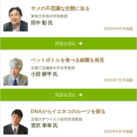
サメの不思議な生態に迫る
東海大学海洋学部教授
田中 彰 氏
2016年8月号掲載
対談を読む
ペットボトルを食べる細菌を発見
京都工芸繊維大学名誉教授
小田 耕平 氏
2016年7月号掲載
対談を読む
DNAからイエネコのルーツを探る
京都大学ウイルス研究所准教授
宮沢 孝幸 氏
2016年6月号掲載