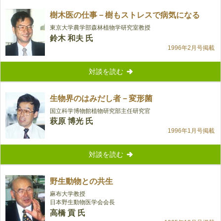
樹木医の仕事－樹もストレスで病気になる
東京大学農学部森林植物学研究室教授
鈴木 和夫 氏
1996年2月号掲載
対談を読む
生物界のはみだし者－変形菌
国立科学博物館植物研究部主任研究官
萩原 博光 氏
1996年1月号掲載
対談を読む
野生動物との共生
麻布大学教授
日本野生動物医学会会長
高橋 貢 氏