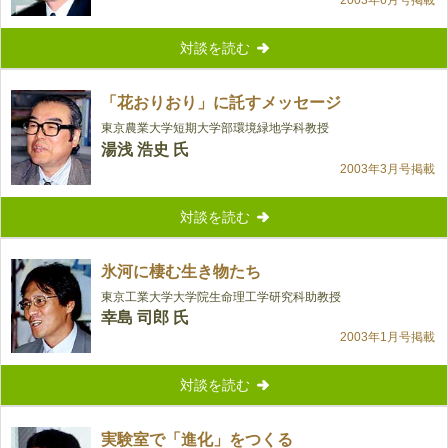
2003年6月号掲載
対談を読む
「花おりおり」に託すメッセージ
東京農業大学短期大学部環境緑地学科教授
湯浅 浩史 氏
2003年3月号掲載
対談を読む
氷河に棲む生き物たち
東京工業大学大学院生命理工学研究科助教授
幸島 司郎 氏
2003年1月号掲載
対談を読む
実験室で「進化」をつくる