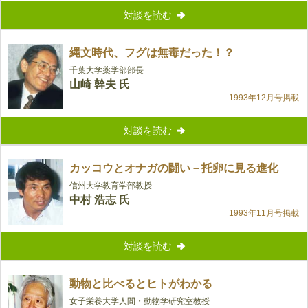
対談を読む
縄文時代、フグは無毒だった！？
千葉大学薬学部部長
山崎 幹夫 氏
1993年12月号掲載
対談を読む
カッコウとオナガの闘い－托卵に見る進化
信州大学教育学部教授
中村 浩志 氏
1993年11月号掲載
対談を読む
動物と比べるとヒトがわかる
女子栄養大学人間・動物学研究室教授