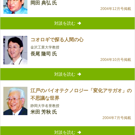
岡田 典弘 氏
2004年12月号掲載
対談を読む
コオロギで探る人間の心
金沢工業大学教授
長尾 隆司 氏
2004年10月号掲載
対談を読む
江戸のバイオテクノロジー「変化アサガオ」の
不思議な世界
静岡大学名誉教授
米田 芳秋 氏
2004年7月号掲載
対談を読む