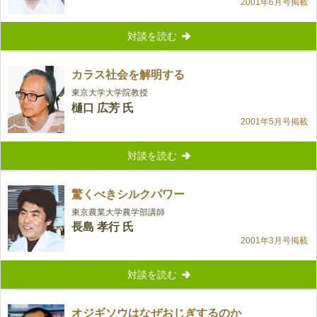
2001年6月号掲載
対談を読む
カラス社会を解明する
東京大学大学院教授
樋口 広芳 氏
2001年5月号掲載
対談を読む
驚くべきシルクパワー
東京農業大学農学部講師
長島 孝行 氏
2001年3月号掲載
対談を読む
オジギソウはなぜおじぎするのか