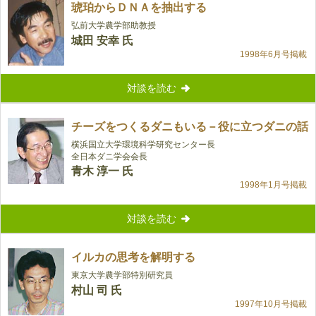
琥珀からＤＮＡを抽出する
弘前大学農学部助教授
城田 安幸 氏
1998年6月号掲載
対談を読む
チーズをつくるダニもいる－役に立つダニの話
横浜国立大学環境科学研究センター長
全日本ダニ学会会長
青木 淳一 氏
1998年1月号掲載
対談を読む
イルカの思考を解明する
東京大学農学部特別研究員
村山 司 氏
1997年10月号掲載