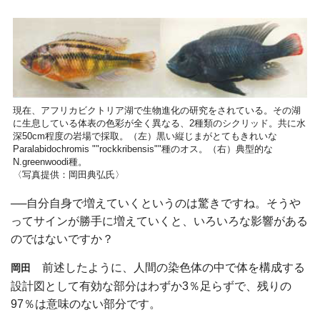
現在、アフリカビクトリア湖で生物進化の研究をされている。その湖
に生息している体表の色彩が全く異なる、2種類のシクリッド。共に水
深50cm程度の岩場で採取。（左）黒い縦じまがとてもきれいな
Paralabidochromis ""rockkribensis""種のオス。（右）典型的な
N.greenwoodi種。
〈写真提供：岡田典弘氏〉
──自分自身で増えていくというのは驚きですね。そうや
ってサインが勝手に増えていくと、いろいろな影響がある
のではないですか？
前述したように、人間の染色体の中で体を構成する
岡田
設計図として有効な部分はわずか3％足らずで、残りの
97％は意味のない部分です。