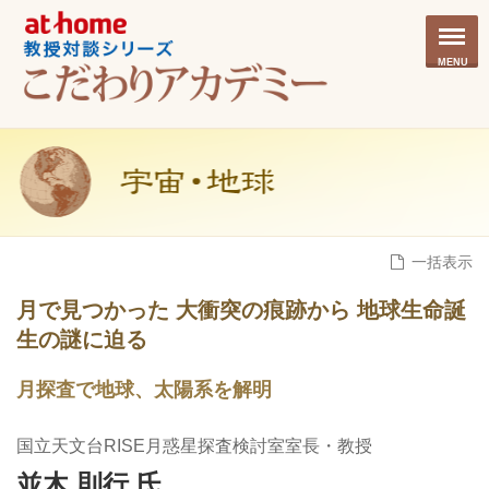
MENU
一括表示
月で見つかった 大衝突の痕跡から 地球生命誕
生の謎に迫る
月探査で地球、太陽系を解明
国立天文台RISE月惑星探査検討室室長・教授
並木 則行 氏