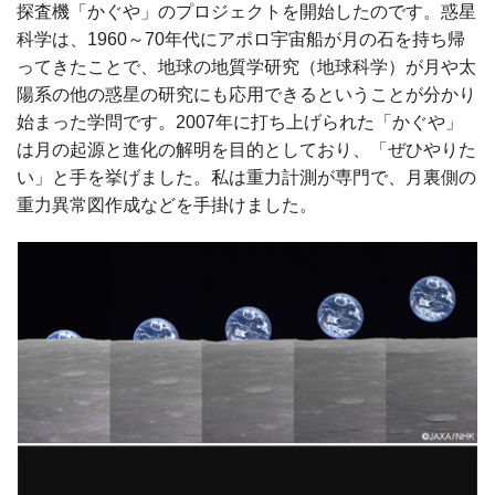
探査機「かぐや」のプロジェクトを開始したのです。惑星
科学は、1960～70年代にアポロ宇宙船が月の石を持ち帰
ってきたことで、地球の地質学研究（地球科学）が月や太
陽系の他の惑星の研究にも応用できるということが分かり
始まった学問です。2007年に打ち上げられた「かぐや」
は月の起源と進化の解明を目的としており、「ぜひやりた
い」と手を挙げました。私は重力計測が専門で、月裏側の
重力異常図作成などを手掛けました。