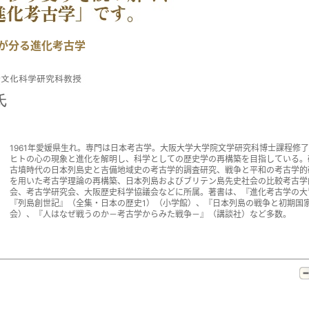
が分る進化考古学
1961年愛媛県生れ。専門は日本考古学。大阪大学大学院文学研究科博士課程修
ヒトの心の現象と進化を解明し、科学としての歴史学の再構築を目指している。
古墳時代の日本列島史と吉備地域史の考古学的調査研究、戦争と平和の考古学的
を用いた考古学理論の再構築、日本列島およびブリテン島先史社会の比較考古学
会、考古学研究会、大阪歴史科学協議会などに所属。著書は、『進化考古学の大
『列島創世記』（全集・日本の歴史1）（小学館）、『日本列島の戦争と初期国
会）、『人はなぜ戦うのか－考古学からみた戦争－』（講談社）など多数。