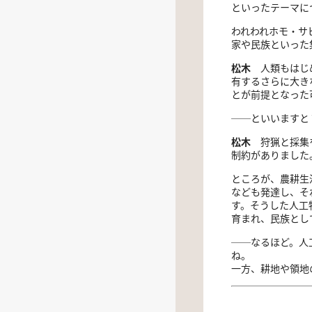
といったテーマに
われわれホモ・サ
家や民族といった
松木
人類もはじめ
有するさらに大き
とが前提となった
──といいますと
松木
狩猟と採集を
制約がありました
ところが、農耕生
なども発達し、そ
す。そうした人工
育まれ、民族とし
──なるほど。人
ね。
一方、耕地や領地