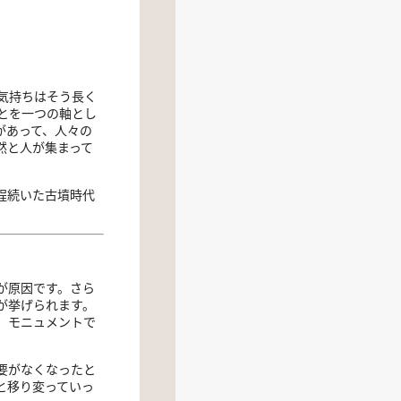
気持ちはそう長く
とを一つの軸とし
があって、人々の
然と人が集まって
程続いた古墳時代
が原因です。さら
が挙げられます。
、モニュメントで
要がなくなったと
と移り変っていっ