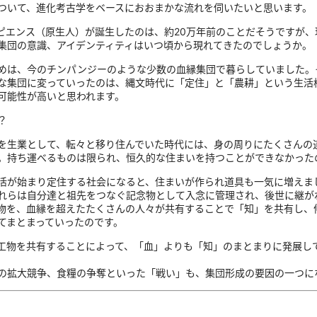
ついて、進化考古学をベースにおおまかな流れを伺いたいと思います。
ピエンス（原生人）が誕生したのは、約20万年前のことだそうですが、
集団の意識、アイデンティティはいつ頃から現れてきたのでしょうか。
は、今のチンパンジーのような少数の血縁集団で暮らしていました。
な集団に変っていったのは、縄文時代に「定住」と「農耕」という生活
可能性が高いと思われます。
？
生業として、転々と移り住んでいた時代には、身の周りにたくさんの
。持ち運べるものは限られ、恒久的な住まいを持つことができなかった
活が始まり定住する社会になると、住まいが作られ道具も一気に増えま
れらは自分達と祖先をつなぐ記念物として入念に管理され、後世に継が
物を、血縁を超えたたくさんの人々が共有することで「知」を共有し、
てまとまっていったのです。
工物を共有することによって、「血」よりも「知」のまとまりに発展し
の拡大競争、食糧の争奪といった「戦い」も、集団形成の要因の一つに