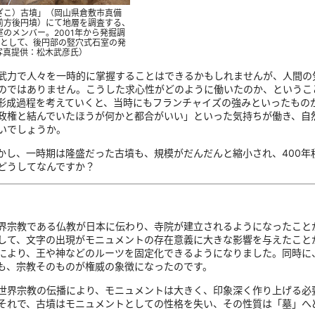
ざこ）古墳」（岡山県倉敷市真備
前方後円墳）にて地層を調査する、
のメンバー。2001年から発掘調
査として、後円部の竪穴式石室の発
写真提供：松木武彦氏）
武力で人々を一時的に掌握することはできるかもしれませんが、人間の
のではありません。こうした求心性がどのように働いたのか、というこ
形成過程を考えていくと、当時にもフランチャイズの強みといったもの
政権と結んでいたほうが何かと都合がいい」といった気持ちが働き、自
いでしょうか。
かし、一時期は隆盛だった古墳も、規模がだんだんと縮小され、400年
どうしてなんですか？
宗教である仏教が日本に伝わり、寺院が建立されるようになったこと
して、文字の出現がモニュメントの存在意義に大きな影響を与えたこと
により、王や神などのルーツを固定化できるようになりました。同時に
も、宗教そのものが権威の象徴になったのです。
世界宗教の伝播により、モニュメントは大きく、印象深く作り上げる必
それで、古墳はモニュメントとしての性格を失い、その性質は「墓」へ