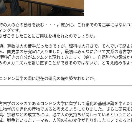
時の人の心の動きを読む・・・。確かに、これまでの考古学にはないユ
ィングです。
なぜこうしたことにご興味を持たれたのでしょうか。
、算数は大の苦手だったのですが、理科は大好きで。それでいて歴史
み、国史学の研究室に入りました。最初はみんなに合せて文系の考古学
理科好きの自分がムクムクと現れてきまして（笑）。自然科学の領域か
みのメカニズムを論じ直すことができるのではないか、と考え始めるよ
ロンドン留学の際に現在の研究の礎を築かれたとか。
古学のメッカであるロンドン大学に留学して進化の基礎理論を学んだ
生物学的な進化の産物であると考えるようになりました。さらに研究を
美、宗教などの成立ちには、必ず人の気持ちが関わっているということ
成、戦争といったテーマも、人間の心の変化が作り出したモノであると