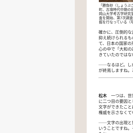
「勝負砂（しょうぶ
町、古墳時代中期の
岡山大学考古学研究室
査を開始、第7次調
掘を行なっている（
確かに、圧倒的な
抑え続けられるも
て、日本の国家の
心の中で「大和の
きていたのではな
──なるほど。し
が終焉しますね。
松木
一つは、世界
に二つ目の要因と
文字ができたこと
権威を示さなくて
──文字の出現と
いうことですね。