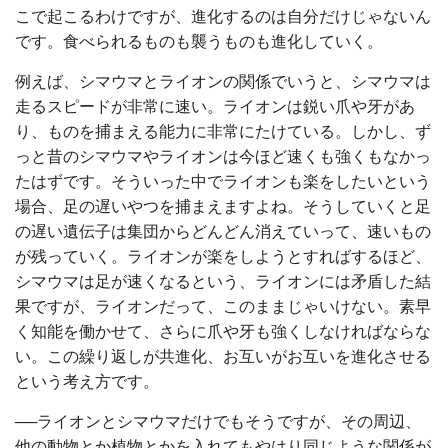
こで起こるわけですが、進化するのは自分だけじゃないん
です。食べられるものも襲うものも進化していく。
例えば、シマウマとライオンの関係でいうと、シマウマは
走るスピードが非常に速い。ライオンは鋭い爪や牙があ
り、ものを捕まえる能力に非常にたけている。しかし、ず
っと昔のシマウマやライオンは今ほど速くも強くもなかっ
たはずです。そういった中でライオンも楽をしたいという
場合、足の遅いやつを捕まえますよね。そうしていくと足
の遅い遺伝子は集団からどんどん消えていって、速いもの
が残っていく。ライオンが楽をしようとすればするほど、
シマウマは足が速くなるという、ライオンには矛盾した結
果ですが、ライオンだって、このままじゃいけない。素早
く知能を働かせて、さらに爪や牙も強くしなければならな
い。この繰り返しが共進化、お互いがお互いを進化させる
という考え方です。
──ライオンとシマウマだけでもそうですが、その周辺、
他の動物とか植物とかを入れてもやはり同じような関係が