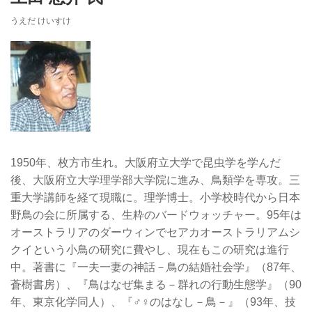
うえだ けいすけ
1950年、枚方市生れ。大阪府立大学で昆虫学を学んだ
後、大阪府立大学理学部大学院に進み、鳥類学を専攻。三
重大学講師を経て現職に。理学博士。小学校時代から日本
野鳥の会に所属する、生粋のバードウォッチャー。95年は
オーストラリアのダーウィンでセアカオーストラリアムシ
クイという小鳥の研究に費やし、現在もこの研究は進行
中。著書に『一夫一妻の神話－鳥の結婚社会学』（87年、
蒼樹書房）、『鳥はなぜ集まる－群れの行動生態学』（90
年、東京化学同人）、『♂♀のはなし－鳥－』（93年、技