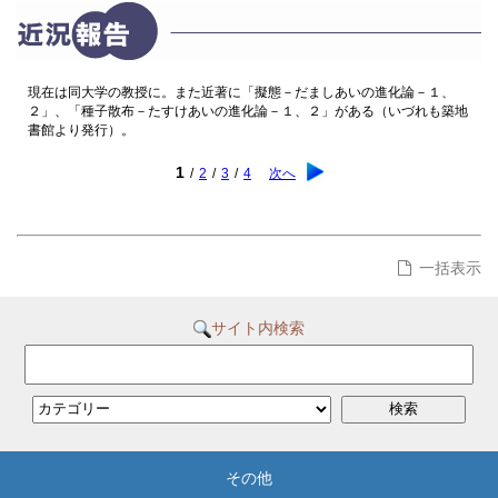
現在は同大学の教授に。また近著に「擬態－だましあいの進化論－１、
２」、「種子散布－たすけあいの進化論－１、２」がある（いづれも築地
書館より発行）。
1
/
2
/
3
/
4
次へ
一括表示
サイト内検索