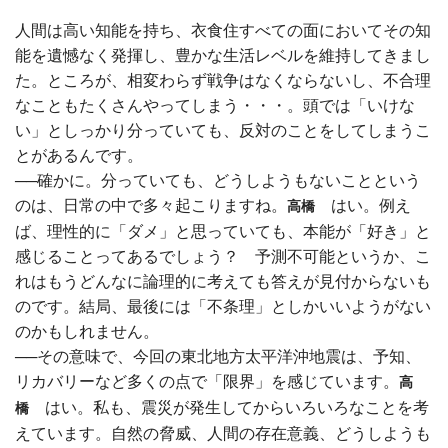
人間は高い知能を持ち、衣食住すべての面においてその知
能を遺憾なく発揮し、豊かな生活レベルを維持してきまし
た。ところが、相変わらず戦争はなくならないし、不合理
なこともたくさんやってしまう・・・。頭では「いけな
い」としっかり分っていても、反対のことをしてしまうこ
とがあるんです。
──確かに。分っていても、どうしようもないことという
のは、日常の中で多々起こりますね。
はい。例え
高橋
ば、理性的に「ダメ」と思っていても、本能が「好き」と
感じることってあるでしょう？ 予測不可能というか、こ
れはもうどんなに論理的に考えても答えが見付からないも
のです。結局、最後には「不条理」としかいいようがない
のかもしれません。
──その意味で、今回の東北地方太平洋沖地震は、予知、
リカバリーなど多くの点で「限界」を感じています。
高
はい。私も、震災が発生してからいろいろなことを考
橋
えています。自然の脅威、人間の存在意義、どうしようも