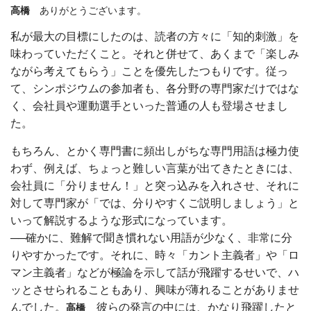
高橋
ありがとうございます。
私が最大の目標にしたのは、読者の方々に「知的刺激」を
味わっていただくこと。それと併せて、あくまで「楽しみ
ながら考えてもらう」ことを優先したつもりです。従っ
て、シンポジウムの参加者も、各分野の専門家だけではな
く、会社員や運動選手といった普通の人も登場させまし
た。
もちろん、とかく専門書に頻出しがちな専門用語は極力使
わず、例えば、ちょっと難しい言葉が出てきたときには、
会社員に「分りません！」と突っ込みを入れさせ、それに
対して専門家が「では、分りやすくご説明しましょう」と
いって解説するような形式になっています。
──確かに、難解で聞き慣れない用語が少なく、非常に分
りやすかったです。それに、時々「カント主義者」や「ロ
マン主義者」などが極論を示して話が飛躍するせいで、ハ
ッとさせられることもあり、興味が薄れることがありませ
んでした。
彼らの発言の中には、かなり飛躍したと
高橋