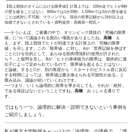
【陸上競技のタイムにおける限界値】計算上では、100m走でヒトが9秒
の壁を破ることはない。800mでは1分30秒、1,500mでは3分の壁を破る
ことは絶対に不可能。マラソンでも、現在の世界記録から18分以上は
短縮できないとされている＜資料提供：高橋昌一郎氏＞
──そういえば、ご著書の中で、オリンピック競技の「究極の限界
値」について議論される面白い場面がありましたね。
高橋
え
え。まず、陸上競技でヒトが到達できる計算上の「究極の限界
値」を示します。この「限界値」に対し、Aが「世界記録を伸ばす
ことだけを目的として、あらゆる筋肉増強剤の使用が許された
ら？」と疑問を呈し、Bが「ヒトの身体能力の限界は、最終的に遺
伝子によって定められているので、限界値を超えることはない」
と論破。するとCが、別の角度から「スタートのピストル音に反応
する時間によっては、限界値は書き換えられる可能性がある」と
畳み込み、議論が続いていくわけです。
──つまり、いくら論理的に限界を導き出しても、それが「絶対」
である保証はないということですね。
高橋
おっしゃる通りで
す。
ではもう一つ、論理的に解決・説明できないという事例を
ご紹介しましょう。
私が東京大学駒場キャンパスの「論理学」の講義で、「理