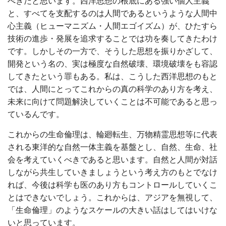
べきだと思います。西洋思想の根底にある強い個人主義
と、すべてを支配するのは人間であるというような人間中
心主義（ヒューマニズム・人間エゴイズム）が、ひたすら
技術の進歩・発展を追求することでは功を奏してきたわけ
です。しかしその一方で、そうした思想を振りかざして、
開発という名の、実は極度な自然破壊、環境破壊をも容認
してきたという罪もある。私は、こうした西洋思想のもと
では、人間にとってこれからの真の科学のあり方を考え、
未来に向けて問題解決していくことは不可能であると思っ
ているんです。
これからの生命倫理は、輪廻転生、万物精霊思想等に代表
される東洋的な自然一体主義を基盤とし、自然、生命、社
会を考えていくべきであると思います。自然と人間が対話
しながら共生していきましょうという考え方のもとでなけ
れば、今後は科学も医のあり方もコントロールしていくこ
とはできないでしょう。これからは、アジアを無視して、
「生命倫理」のようなスケールの大きい話はしてはいけな
いと思っています。