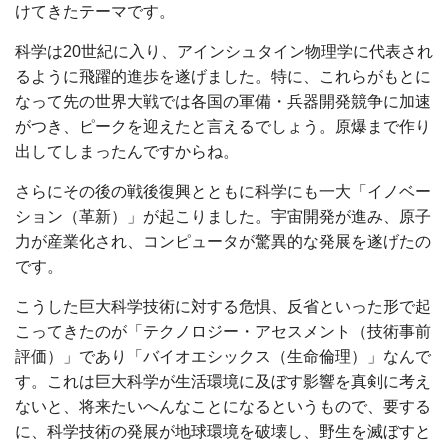
けてきたテーマです。
科学は20世紀に入り、アインシュタイン物理学に代表され
るように飛躍的進歩を遂げました。特に、これらがもとに
なって先の世界大戦では各国の軍備・兵器開発競争に加速
がつき、ピークを迎えたと言えるでしょう。原爆まで作り
出してしまったんですからね。
さらにその後の戦後復興とともに科学にも一大「イノベー
ション（革新）」が起こりました。宇宙開発が進み、原子
力が産業化され、コンピュータが驚異的な発展を遂げたの
です。
こうした巨大科学技術に対する危惧、反省といった形で起
こってきたのが「テクノロジー・アセスメント（技術事前
評価）」であり「バイオエシックス（生命倫理）」なんで
す。これは巨大科学が生活環境に及ぼす影響を真剣に考え
ないと、将来たいへんなことになるというもので、要する
に、科学技術の発展が地球環境を破壊し、野生を滅ぼすと