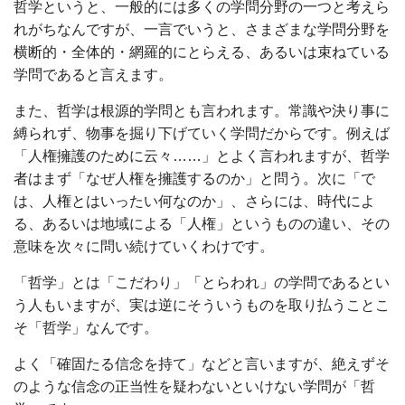
哲学というと、一般的には多くの学問分野の一つと考えら
れがちなんですが、一言でいうと、さまざまな学問分野を
横断的・全体的・網羅的にとらえる、あるいは束ねている
学問であると言えます。
また、哲学は根源的学問とも言われます。常識や決り事に
縛られず、物事を掘り下げていく学問だからです。例えば
「人権擁護のために云々……」とよく言われますが、哲学
者はまず「なぜ人権を擁護するのか」と問う。次に「で
は、人権とはいったい何なのか」、さらには、時代によ
る、あるいは地域による「人権」というものの違い、その
意味を次々に問い続けていくわけです。
「哲学」とは「こだわり」「とらわれ」の学問であるとい
う人もいますが、実は逆にそういうものを取り払うことこ
そ「哲学」なんです。
よく「確固たる信念を持て」などと言いますが、絶えずそ
のような信念の正当性を疑わないといけない学問が「哲