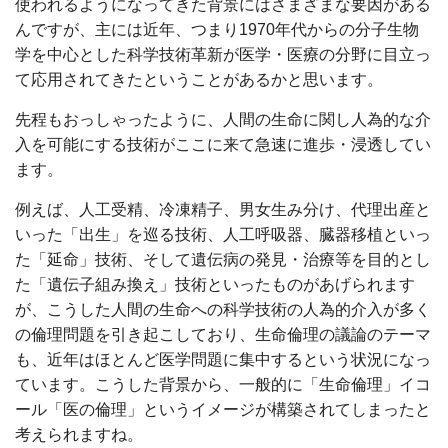
使われるようになってきた背景にはさまざまな要因がある
んですが、主には近年、つまり1970年代からの分子生物
学を中心とした科学技術革新が医学・医療の分野に目立っ
て応用されてきたということがあるかと思います。
先程もおっしゃったように、人間の生命に関し人為的な介
入を可能にする技術がここに来て急速に進歩・浸透してい
ます。
例えば、人工受精、冷凍精子、男女生み分け、代理出産と
いった「出生」を巡る技術、人工呼吸器、臓器移植といっ
た「延命」技術、そして遺伝病の発見・治療等を目的とし
た「遺伝子組み換え」技術といったものがあげられます
が、こうした人間の生命への科学技術の人為的介入が多く
の倫理問題を引き起こしており、生命倫理の議論のテーマ
も、近年はほとんど医学問題に集中するという状況になっ
ています。こうした背景から、一般的に「生命倫理」イコ
ール「医の倫理」というイメージが構築されてしまったと
考えられますね。