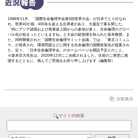
1998年11月、「国際生命倫理学会第4回世界大会」が日本でとり行なわ
れ、世界40か国、400名を超える出席者があり、大盛況で幕を閉じた。
「特にアジア諸国および発展途上国からの参加が多く、生命倫理のグロー
バル化が始まったといえますね」と大会の総指揮を執られた坂本教授。ま
た、同時開催された「国際生命倫理サミット会議」では、「東京コミュニ
ケ」が発表され、環境問題などに関する生命倫理の国際政策化が提案され
た。近々、「日本生命倫理学会」のホームページを開設予定とのこと。
※坂本百大先生は、2020年12月にご永眠されました。生前のご厚意に感
謝するとともに、慎んでご冥福をお祈り申し上げます（編集部）
分割表示
サイト内検索