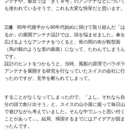
ンテナや、最近では「きく８号」のアンテナなどについて
も使われているそうで、これも大変な快挙だと思います。
80年代後半から90年代始めに掛けて取り組んだ「は
三浦
るか」の展開アンテナ設計では、頭を悩ませました。傘を
広げるようなアンテナをつくると、骨の間の布が鞍型面
（馬の鞍のような形の曲面）になって、たわんでしまうん
です。
設計のヒントをつかもうと、当時、風船の原理でパラボラ
アンテナを展開する研究を行なっていたスイスの会社に行
ったのですが、見学を断られてしまって。
することがなくなってしまったので、「よし、それなら自
分の頭で創り出そう」と、スイスの山小屋に籠って毎日山
で遊びながら考えていました。そんな中でふっと思い付く
ことがあって…。
結局、帰国するまでにはアイデアが固ま
ったんです。