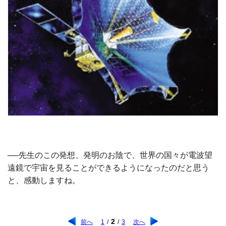
──先生のこの発想、発明のお陰で、世界の国々が電波望
遠鏡で宇宙を見ることができるようになったのだと思う
と、感動しますね。
2
前へ
1
/
/
3
次へ