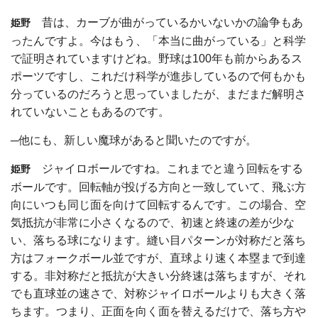
昔は、カーブが曲がっているかいないかの論争もあ
姫野
ったんですよ。今はもう、「本当に曲がっている」と科学
で証明されていますけどね。野球は100年も前からあるス
ポーツですし、これだけ科学が進歩しているので何もかも
分っているのだろうと思っていましたが、まだまだ解明さ
れていないこともあるのです。
─他にも、新しい魔球があると聞いたのですが。
ジャイロボールですね。これまでと違う回転をする
姫野
ボールです。回転軸が投げる方向と一致していて、飛ぶ方
向にいつも同じ面を向けて回転するんです。この場合、空
気抵抗が非常に小さくなるので、初速と終速の差が少な
い、落ちる球になります。縫い目パターンが対称だと落ち
方はフォークボール並ですが、直球より速く本塁まで到達
する。非対称だと抵抗が大きい分終速は落ちますが、それ
でも直球並の速さで、対称ジャイロボールよりも大きく落
ちます。つまり、正面を向く面を替えるだけで、落ち方や