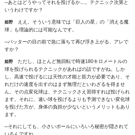
─あとはどうやってそれを投げるか…。テクニック次第と
いうわけですか？
ええ。そういう意味では「巨人の星」の「消える魔
姫野
球」も理論的には可能なんです。
─バッターの目の前で急に落ちて再び浮き上がる、アレで
すか？
ただし、ほとんど無回転で時速180キロメートルの
姫野
球を投げられるテクニックがあればの話ですがね。しか
し、高速で投げるには天性の才能と筋力が必要であり、そ
れだけの速度を出すのはまず無理だといわざるを得ませ
ん。その点変化球は、テクニックさえ習得すれば投げられ
ます。それに、速い球を投げるよりも予測できない変化球
を投げた方が、身体の負担が少ないというメリットもあり
ます。
─それにしても、小さいボールにいろいろ秘密が隠されて
いるんですね。