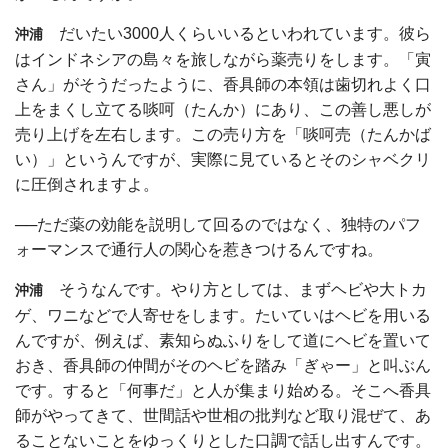
だいたい3000人くらいいるといわれています。彼ら
沖浦
はインドネシアの島々を旅しながら薬売りをします。「寅
さん」がそうだったように、香具師の本領は歯切れよく口
上をまくし立てる啖呵（たんか）にあり、この善し悪しが
売り上げを左右します。この売り方を「啖呵売（たんかば
い）」というんですが、実際に見ているとそのシャベクリ
に圧倒されますよ。
──ただ薬の効能を説明して回るのではなく、独特のパフ
ォーマンスで通行人の関心を惹きつけるんですね。
そうなんです。やり方としては、まずヘビや大トカ
沖浦
ゲ、ワニなどで人寄せをします。たいていはヘビを用いる
んですが、例えば、素知らぬふりをして道にヘビを置いて
おき、香具師の仲間がそのヘビを踏み「ぎゃー」と叫ぶん
です。すると「何事だ」と人が集まり始める。そこへ香具
師がやってきて、世間話や世相の批判など取り混ぜて、あ
ることないことをゆっくりとした口調で話し出すんです。