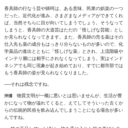
香具師の行なう芸や啖呵は、ある意味、民衆の娯楽の一つ
だった。近代化が進み、さまざまなメディアができてくれ
ば、当然そちらに目が向いてしまうでしょう。そうなって
しまうと、香具師の大道芸はただの「怪しげな芸能」とし
か見られなくなってきます。また、香具師の売る薬はその
仕入先も薬の成分もはっきり分らないものが多いので、化
学薬品の進出とともに「怪しげな薬」とされ、上流階級や
インテリ層には相手にされなくなってしまう。実はインド
ネシアでも同じ現象が起き始めており、すでに都市部では
もう香具師の姿が見られなくなりました。
──それは残念ですね。
物質文明が一概に悪いとは思いませんが、生活が豊
沖浦
かになって物が溢れてくると、えてしてそういった古くか
らの伝統的民俗を飲み込んでしまうことになる場合が多い
んですね。