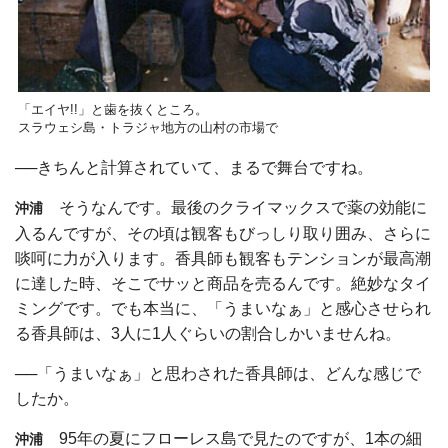
「エイヤ!!」と歯を抜くところ。
スラウェシ島・トラジャ地方の山村の市場で
──きちんと計算されていて、まるで舞台ですね。
そうなんです。最後のクライマックスで薬の効能に
沖浦
入るんですが、その頃は観客もびっしり取り囲み、さらに
啖呵に力が入ります。香具師も観客もテンションが最高潮
に達した時、そこでサッと商品を売るんです。絶妙なタイ
ミングです。でも本当に、「うまいなぁ」と感心させられ
る香具師は、3人に1人ぐらいの割合しかいませんね。
──「うまいなぁ」と思わされた香具師は、どんな感じで
したか。
95年の夏にフローレス島で見たのですが、1本の細
沖浦