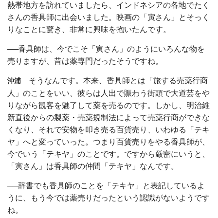
熱帯地方を訪れていましたら、インドネシアの各地でたく
さんの香具師に出会いました。映画の「寅さん」とそっく
りなことに驚き、非常に興味を抱いたんです。
──香具師は、今でこそ「寅さん」のようにいろんな物を
売りますが、昔は薬専門だったそうですね。
そうなんです。本来、香具師とは「旅する売薬行商
沖浦
人」のことをいい、彼らは人出で賑わう街頭で大道芸をや
りながら観客を魅了して薬を売るのです。しかし、明治維
新直後からの製薬・売薬規制法によって売薬行商ができな
くなり、それで安物を叩き売る百貨売り、いわゆる「テキ
ヤ」へと変っていった。つまり百貨売りをやる香具師が、
今でいう「テキヤ」のことです。ですから厳密にいうと、
「寅さん」は香具師の仲間「テキヤ」なんです。
──辞書でも香具師のことを「テキヤ」と表記しているよ
うに、もう今では薬売りだったという認識がないようです
ね。