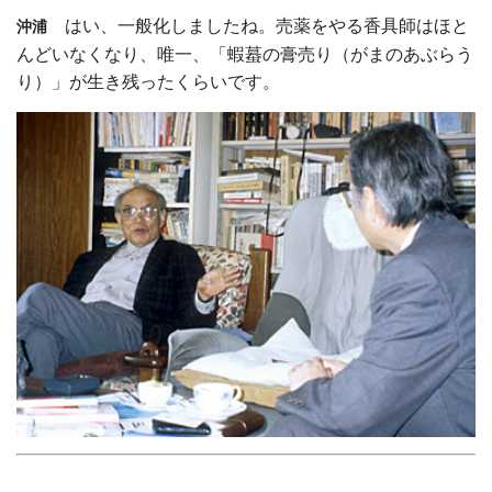
はい、一般化しましたね。売薬をやる香具師はほと
沖浦
んどいなくなり、唯一、「蝦蟇の膏売り（がまのあぶらう
り）」が生き残ったくらいです。