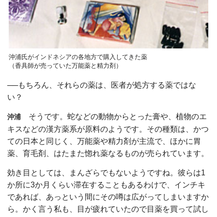
沖浦氏がインドネシアの各地方で購入してきた薬
（香具師が売っていた万能薬と精力剤）
──もちろん、それらの薬は、医者が処方する薬ではな
い？
そうです。蛇などの動物からとった膏や、植物のエ
沖浦
キスなどの漢方薬系が原料のようです。その種類は、かつ
ての日本と同じく、万能薬や精力剤が主流で、ほかに胃
薬、育毛剤、はたまた惚れ薬なるものが売られています。
効き目としては、まんざらでもないようですね。彼らは1
か所に3か月くらい滞在することもあるわけで、インチキ
であれば、あっという間にその噂は広がってしまいますか
ら。かく言う私も、目が疲れていたので目薬を買って試し