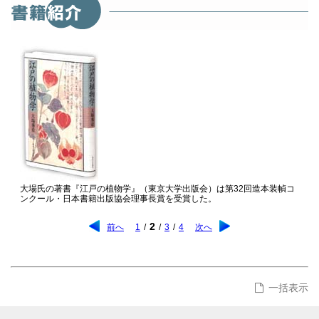
大場氏の著書『江戸の植物学』（東京大学出版会）は第32回造本装幀コ
ンクール・日本書籍出版協会理事長賞を受賞した。
2
前へ
1
/
/
3
/
4
次へ
一括表示