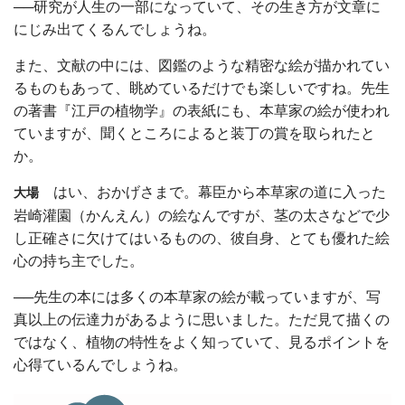
──研究が人生の一部になっていて、その生き方が文章に
にじみ出てくるんでしょうね。
また、文献の中には、図鑑のような精密な絵が描かれてい
るものもあって、眺めているだけでも楽しいですね。先生
の著書『江戸の植物学』の表紙にも、本草家の絵が使われ
ていますが、聞くところによると装丁の賞を取られたと
か。
はい、おかげさまで。幕臣から本草家の道に入った
大場
岩崎灌園（かんえん）の絵なんですが、茎の太さなどで少
し正確さに欠けてはいるものの、彼自身、とても優れた絵
心の持ち主でした。
──先生の本には多くの本草家の絵が載っていますが、写
真以上の伝達力があるように思いました。ただ見て描くの
ではなく、植物の特性をよく知っていて、見るポイントを
心得ているんでしょうね。