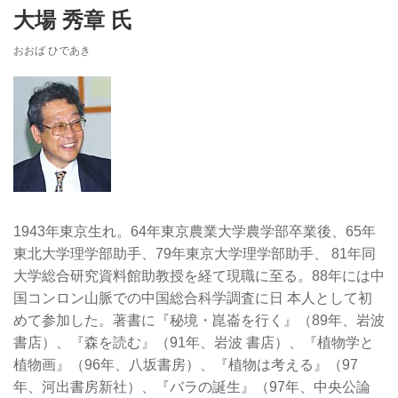
大場 秀章 氏
おおば ひであき
1943年東京生れ。64年東京農業大学農学部卒業後、65年
東北大学理学部助手、79年東京大学理学部助手、 81年同
大学総合研究資料館助教授を経て現職に至る。88年には中
国コンロン山脈での中国総合科学調査に日 本人として初
めて参加した。著書に『秘境・崑崙を行く』（89年、岩波
書店）、『森を読む』（91年、岩波 書店）、『植物学と
植物画』（96年、八坂書房）、『植物は考える』（97
年、河出書房新社）、『バラの誕生』（97年、中央公論